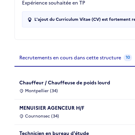
Expérience souhaitée en TP
L'ajout du Curriculum Vitae (CV) est fortement 
Recrutements de la structure
slide
1
of 1
Recrutements en cours dans cette structure
10
Chauffeur / Chauffeuse de poids lourd
Montpellier (34)
MENUISIER AGENCEUR H/F
Cournonsec (34)
Technicien en bureau d'étude