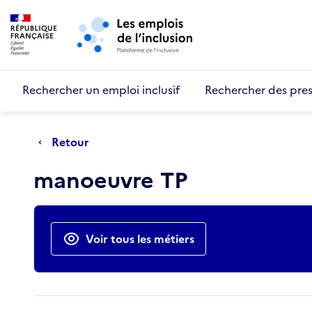
Retour au début de la page
Panneau de gestion des cookies
Aller au menu principal
Aller au contenu principal
Rechercher un emploi inclusif
Rechercher des pres
Retour
manoeuvre TP
Actions rapides
Voir tous les métiers