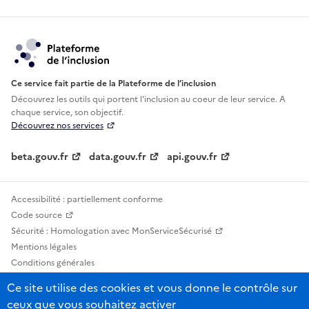
Ce service fait partie de la Plateforme de l’inclusion
Découvrez les outils qui portent l'inclusion au
coeur de leur service. A
chaque service, son objectif.
Découvrez nos services
beta.gouv.fr
data.gouv.fr
api.gouv.fr
Accessibilité : partiellement conforme
Code source
Sécurité : Homologation avec MonServiceSécurisé
Mentions légales
Conditions générales
Confidentialité
Ce site utilise des cookies et vous donne le contrôle sur
Statistiques, lexiques et indicateurs
ceux que vous souhaitez activer