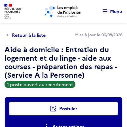
Retour au début de la page
Panneau de gestion des cookies
Aller au menu principal
Aller au contenu principal
Menu
Retour à la liste
Mise à jour le 06/08/2026
Aide à domicile : Entretien du
logement et du linge - aide aux
courses - préparation des repas -
(Service A la Personne)
1 poste ouvert au recrutement
Actions rapides
Postuler
Autres actions