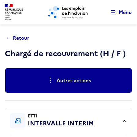
Retour au début de la page
Panneau de gestion des cookies
Aller au menu principal
Aller au contenu principal
Menu
Retour
Chargé de recouvrement (H / F )
Actions rapides
Autres actions
ETTI
INTERVALLE INTERIM