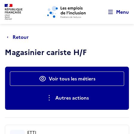
Retour au début de la page
Panneau de gestion des cookies
Aller au menu principal
Aller au contenu principal
Menu
Retour
Magasinier cariste H/F
Actions rapides
Voir tous les métiers
Autres actions
ETTI