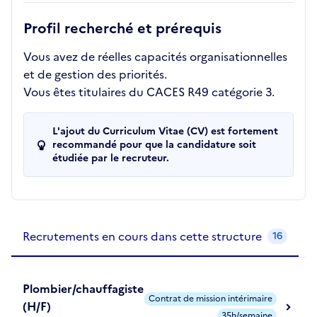
Profil recherché et prérequis
Vous avez de réelles capacités organisationnelles
et de gestion des priorités.
Vous êtes titulaires du CACES R49 catégorie 3.
L'ajout du Curriculum Vitae (CV) est fortement
recommandé pour que la candidature soit
étudiée par le recruteur.
Recrutements de la structure
slide
1
of 1
Recrutements en cours dans cette structure
16
Plombier/chauffagiste
Contrat de mission intérimaire
(H/F)
35h/semaine