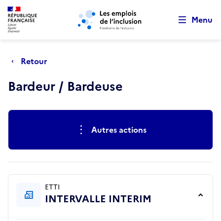
Retour au début de la page
Panneau de gestion des cookies
Aller au menu principal
Aller au contenu principal
Menu
Retour
Bardeur / Bardeuse
Actions rapides
Autres actions
ETTI
INTERVALLE INTERIM