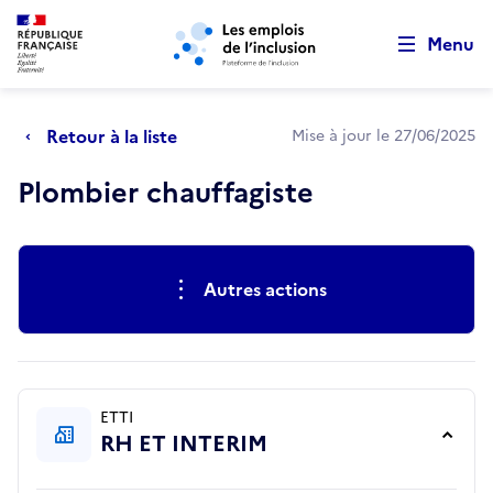
Retour au début de la page
Panneau de gestion des cookies
Aller au menu principal
Aller au contenu principal
Menu
Retour à la liste
Mise à jour le 27/06/2025
Plombier chauffagiste
Actions rapides
Autres actions
ETTI
RH ET INTERIM