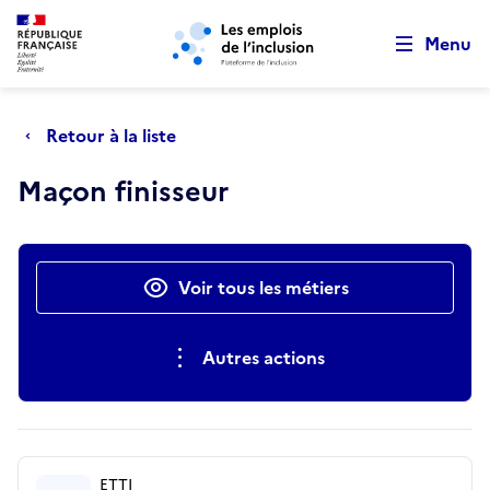
Retour au début de la page
Panneau de gestion des cookies
Aller au menu principal
Aller au contenu principal
Menu
Retour à la liste
Maçon finisseur
Actions rapides
Voir tous les métiers
Autres actions
ETTI