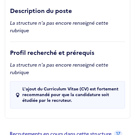
Description du poste
La structure n'a pas encore renseigné cette
rubrique
Profil recherché et prérequis
La structure n'a pas encore renseigné cette
rubrique
L'ajout du Curriculum Vitae (CV) est fortement
recommandé pour que la candidature soit
étudiée par le recruteur.
Recrutements de la structure
slide
1
of 1
Recrutements en cours dans cette structure
17