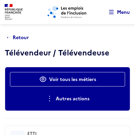
Retour au début de la page
Panneau de gestion des cookies
Aller au menu principal
Aller au contenu principal
Menu
Retour
Télévendeur / Télévendeuse
Actions rapides
Voir tous les métiers
Autres actions
ETTI