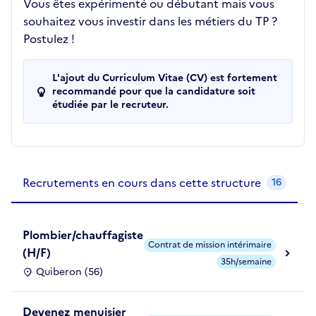
Vous êtes expérimenté ou débutant mais vous
souhaitez vous investir dans les métiers du TP ?
Postulez !
L'ajout du Curriculum Vitae (CV) est fortement
recommandé pour que la candidature soit
étudiée par le recruteur.
Recrutements de la structure
slide
1
of 1
Recrutements en cours dans cette structure
16
Plombier/chauffagiste
Contrat de mission intérimaire
(H/F)
35h/semaine
Quiberon (56)
Devenez menuisier