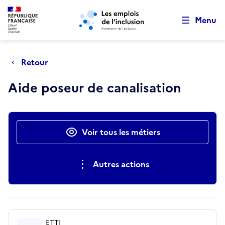
Retour au début de la page
Panneau de gestion des cookies
Aller au menu principal
Aller au contenu principal
Menu
Retour
Aide poseur de canalisation
Actions rapides
Voir tous les métiers
Autres actions
ETTI