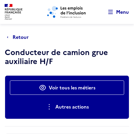
Retour au début de la page
Panneau de gestion des cookies
Aller au menu principal
Aller au contenu principal
Menu
Retour
Conducteur de camion grue
auxiliaire H/F
Actions rapides
Voir tous les métiers
Autres actions