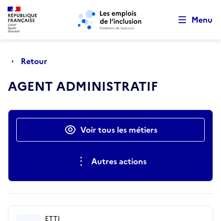
Retour au début de la page
Panneau de gestion des cookies
Aller au menu principal
Aller au contenu principal
Menu
Retour
AGENT ADMINISTRATIF
Actions rapides
Voir tous les métiers
Autres actions
ETTI