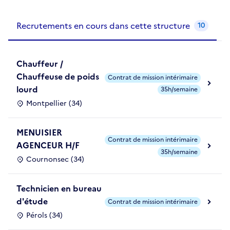
Recrutements de la structure
slide
1
of 1
Recrutements en cours dans cette structure
10
Chauffeur /
Chauffeuse de poids
Contrat de mission intérimaire
lourd
35h/semaine
Montpellier (34)
MENUISIER
Contrat de mission intérimaire
AGENCEUR H/F
35h/semaine
Cournonsec (34)
Technicien en bureau
d'étude
Contrat de mission intérimaire
Pérols (34)