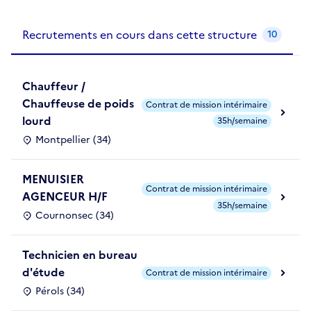
Recrutements de la structure
slide
1
of 1
Recrutements en cours dans cette structure
10
Chauffeur /
Chauffeuse de poids
Contrat de mission intérimaire
lourd
35h/semaine
Montpellier (34)
MENUISIER
Contrat de mission intérimaire
AGENCEUR H/F
35h/semaine
Cournonsec (34)
Technicien en bureau
d'étude
Contrat de mission intérimaire
Pérols (34)