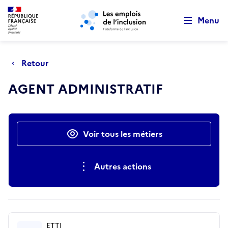
Retour au début de la page
Panneau de gestion des cookies
Aller au menu principal
Aller au contenu principal
Menu
Retour
AGENT ADMINISTRATIF
Actions rapides
Voir tous les métiers
Autres actions
ETTI