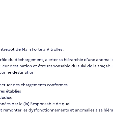
trepôt de Main Forte à Vitrolles :
trôle du déchargement, alerter sa hiérarchie d’une anoma
t leur destination et être responsable du suivi de la traçab
la bonne destination
ffectuer des chargements conformes
res établies
 dédiée
nnées par le (la) Responsable de quai
t remonter les dysfonctionnements et anomalies à sa hiéra