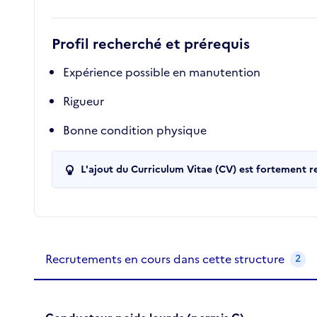
Profil recherché et prérequis
Expérience possible en manutention
Rigueur
Bonne condition physique
L'ajout du Curriculum Vitae (CV) est fortement 
Recrutements de la structure
slide
1
of 1
Recrutements en cours dans cette structure
2