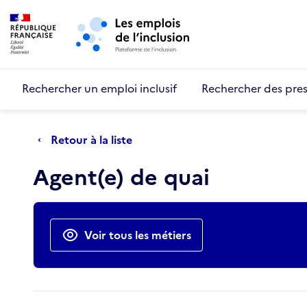
Retour au début de la page
Panneau de gestion des cookies
Aller au menu principal
Aller au contenu principal
Rechercher un emploi inclusif
Rechercher des pres
Retour à la liste
Agent(e) de quai
Actions rapides
Voir tous les métiers