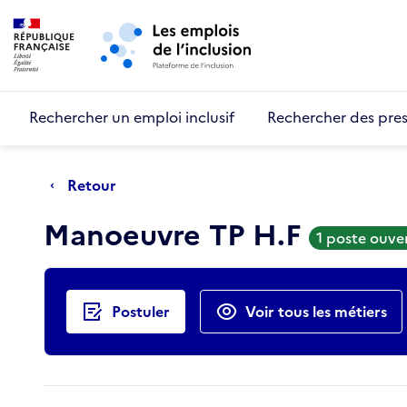
Retour au début de la page
Panneau de gestion des cookies
Aller au menu principal
Aller au contenu principal
Rechercher un emploi inclusif
Rechercher des pres
Retour
Manoeuvre TP H.F
1 poste ouve
Actions rapides
Postuler
Voir tous les métiers