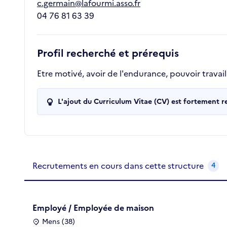
c.germain@lafourmi.asso.fr
04 76 81 63 39
Profil recherché et prérequis
Etre motivé, avoir de l'endurance, pouvoir travaill
L'ajout du Curriculum Vitae (CV) est fortement 
Recrutements de la structure
slide
1
of 1
Recrutements en cours dans cette structure
4
Employé / Employée de maison
Mens (38)