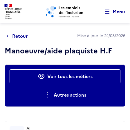
Retour au début de la page
Panneau de gestion des cookies
Aller au menu principal
Aller au contenu principal
Menu
Retour
Mise à jour le 24/03/2026
Manoeuvre/aide plaquiste H.F
Actions rapides
Voir tous les métiers
Autres actions
AI