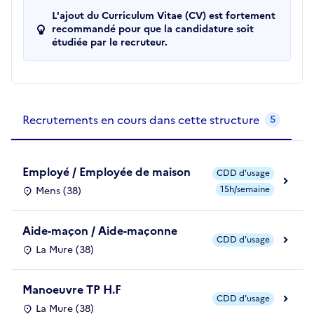
L'ajout du Curriculum Vitae (CV) est fortement
recommandé pour que la candidature soit
étudiée par le recruteur.
Recrutements de la structure
slide
1
of 1
Recrutements en cours dans cette structure
5
Employé / Employée de maison
CDD d'usage
15h/semaine
Mens (38)
Aide-maçon / Aide-maçonne
CDD d'usage
La Mure (38)
Manoeuvre TP H.F
CDD d'usage
La Mure (38)