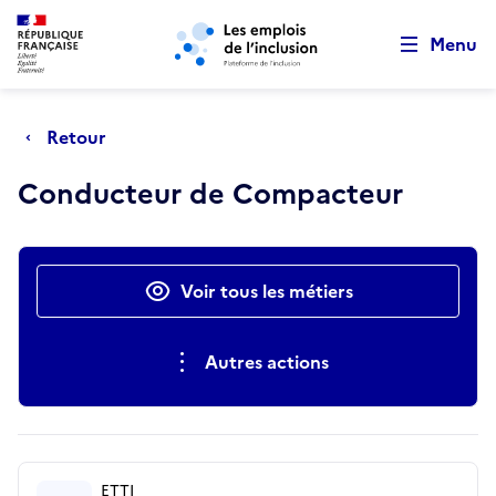
Retour au début de la page
Panneau de gestion des cookies
Aller au menu principal
Aller au contenu principal
Menu
Retour
Conducteur de Compacteur
Actions rapides
Voir tous les métiers
Autres actions
ETTI