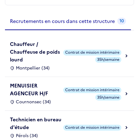
Recrutements de la structure
slide
1
of 1
Recrutements en cours dans cette structure
10
Chauffeur /
Chauffeuse de poids
Contrat de mission intérimaire
lourd
35h/semaine
Montpellier (34)
MENUISIER
Contrat de mission intérimaire
AGENCEUR H/F
35h/semaine
Cournonsec (34)
Technicien en bureau
d'étude
Contrat de mission intérimaire
Pérols (34)