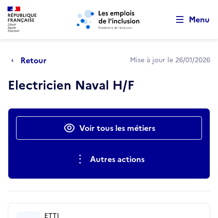
Retour au début de la page
Panneau de gestion des cookies
Aller au menu principal
Aller au contenu principal
Menu
Retour
Mise à jour le 26/01/2026
Electricien Naval H/F
Actions rapides
Voir tous les métiers
Autres actions
ETTI