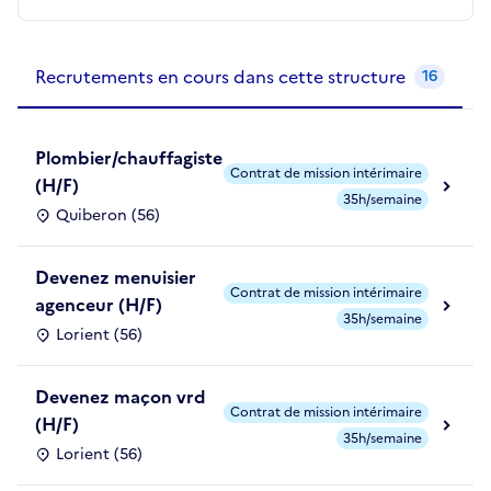
Recrutements de la structure
slide
1
of 1
Recrutements en cours dans cette structure
16
Plombier/chauffagiste
Contrat de mission intérimaire
(H/F)
35h/semaine
Quiberon (56)
Devenez menuisier
Contrat de mission intérimaire
agenceur (H/F)
35h/semaine
Lorient (56)
Devenez maçon vrd
Contrat de mission intérimaire
(H/F)
35h/semaine
Lorient (56)