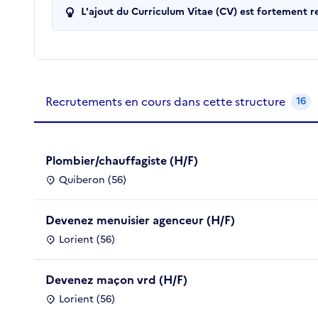
L'ajout du Curriculum Vitae (CV) est fortement 
Recrutements de la structure
slide
1
of 1
Recrutements en cours dans cette structure
16
Plombier/chauffagiste (H/F)
Quiberon (56)
Devenez menuisier agenceur (H/F)
Lorient (56)
Devenez maçon vrd (H/F)
Lorient (56)