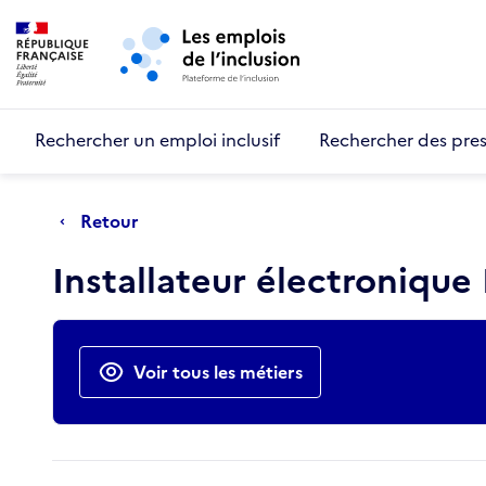
Retour au début de la page
Panneau de gestion des cookies
Aller au menu principal
Aller au contenu principal
Rechercher un emploi inclusif
Rechercher des pres
Retour
Installateur électronique
Actions rapides
Voir tous les métiers