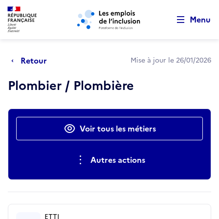
Retour au début de la page
Panneau de gestion des cookies
Aller au menu principal
Aller au contenu principal
Menu
Retour
Mise à jour le 26/01/2026
Plombier / Plombière
Actions rapides
Voir tous les métiers
Autres actions
ETTI