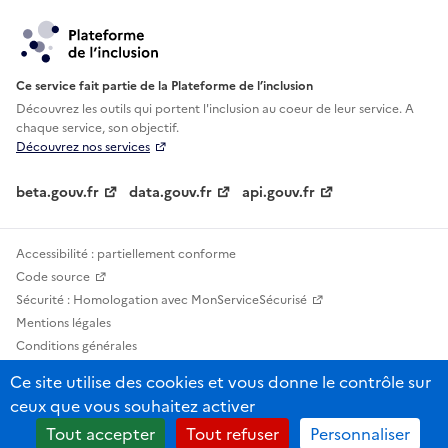
Ce service fait partie de la Plateforme de l’inclusion
Découvrez les outils qui portent l'inclusion au
coeur de leur service. A
chaque service, son objectif.
Découvrez nos services
beta.gouv.fr
data.gouv.fr
api.gouv.fr
Accessibilité : partiellement conforme
Code source
Sécurité : Homologation avec MonServiceSécurisé
Mentions légales
Conditions générales
Confidentialité
Ce site utilise des cookies et vous donne le contrôle sur
Statistiques, lexiques et indicateurs
ceux que vous souhaitez activer
Sauf mention contraire, tous les contenus de ce site sont sous licence
Tout accepter
Tout refuser
Personnaliser
etalab-2.0