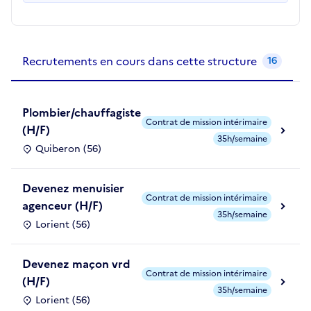
Recrutements de la structure
slide
1
of 1
Recrutements en cours dans cette structure
16
Plombier/chauffagiste
Contrat de mission intérimaire
(H/F)
35h/semaine
Quiberon (56)
Devenez menuisier
Contrat de mission intérimaire
agenceur (H/F)
35h/semaine
Lorient (56)
Devenez maçon vrd
Contrat de mission intérimaire
(H/F)
35h/semaine
Lorient (56)