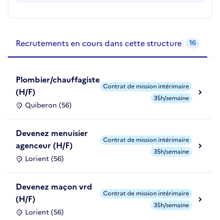
Recrutements de la structure
slide
1
of 1
Recrutements en cours dans cette structure
16
Plombier/chauffagiste
Contrat de mission intérimaire
(H/F)
35h/semaine
Quiberon (56)
Devenez menuisier
Contrat de mission intérimaire
agenceur (H/F)
35h/semaine
Lorient (56)
Devenez maçon vrd
Contrat de mission intérimaire
(H/F)
35h/semaine
Lorient (56)