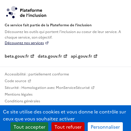
Ce service fait partie de la Plateforme de l’inclusion
Découvrez les outils qui portent l'inclusion au
coeur de leur service. A
chaque service, son objectif.
Découvrez nos services
beta.gouv.fr
data.gouv.fr
api.gouv.fr
Accessibilité : partiellement conforme
Code source
Sécurité : Homologation avec MonServiceSécurisé
Mentions légales
Conditions générales
Confidentialité
Ce site utilise des cookies et vous donne le contrôle sur
Statistiques, lexiques et indicateurs
ceux que vous souhaitez activer
Sauf mention contraire, tous les contenus de ce site sont sous licence
Tout accepter
Tout refuser
Personnaliser
etalab-2.0