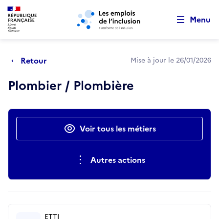
Retour au début de la page
Panneau de gestion des cookies
Aller au menu principal
Aller au contenu principal
Menu
Retour
Mise à jour le 26/01/2026
Plombier / Plombière
Actions rapides
Voir tous les métiers
Autres actions
ETTI