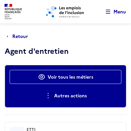
Retour au début de la page
Panneau de gestion des cookies
Aller au menu principal
Aller au contenu principal
Menu
Retour
Agent d'entretien
Actions rapides
Voir tous les métiers
Autres actions
ETTI