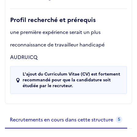
Profil recherché et prérequis
une première expérience serait un plus
reconnaissance de travailleur handicapé
AUDRUICQ
L'ajout du Curriculum Vitae (CV) est fortement
recommandé pour que la candidature soit
étudiée par le recruteur.
Recrutements de la structure
slide
1
of 1
Recrutements en cours dans cette structure
5