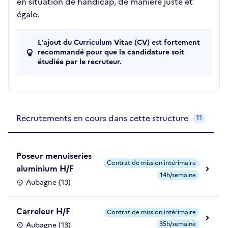
en situation de handicap, de manière juste et
égale.
L'ajout du Curriculum Vitae (CV) est fortement
recommandé pour que la candidature soit
étudiée par le recruteur.
Recrutements de la structure
slide
1
of 1
Recrutements en cours dans cette structure
11
Poseur menuiseries
Contrat de mission intérimaire
aluminium H/F
14h/semaine
Aubagne (13)
Carreleur H/F
Contrat de mission intérimaire
35h/semaine
Aubagne (13)