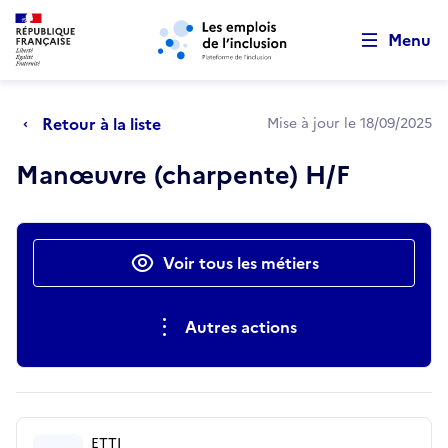
Retour au début de la page
Panneau de gestion des cookies
Aller au menu principal
Aller au contenu principal
Menu
Retour à la liste
Mise à jour le 18/09/2025
Manœuvre (charpente) H/F
Actions rapides
Voir tous les métiers
Autres actions
ETTI