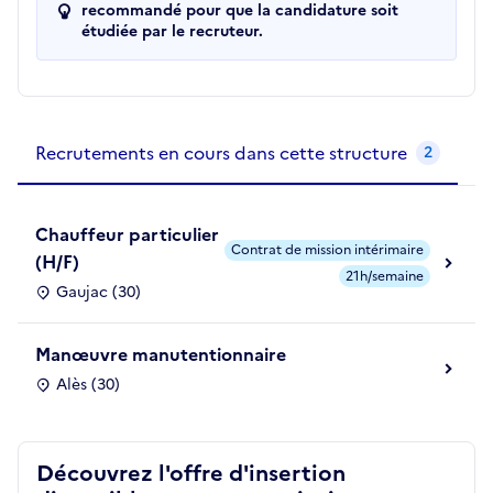
recommandé pour que la candidature soit
étudiée par le recruteur.
Recrutements de la structure
slide
1
of 1
Recrutements en cours dans cette structure
2
Chauffeur particulier
Contrat de mission intérimaire
(H/F)
21h/semaine
Gaujac (30)
Manœuvre manutentionnaire
Alès (30)
Découvrez l'offre d'insertion