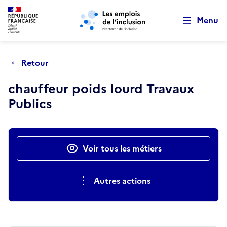
Retour au début de la page
Panneau de gestion des cookies
Aller au menu principal
Aller au contenu principal
Menu
Retour
chauffeur poids lourd Travaux
Publics
Actions rapides
Voir tous les métiers
Autres actions