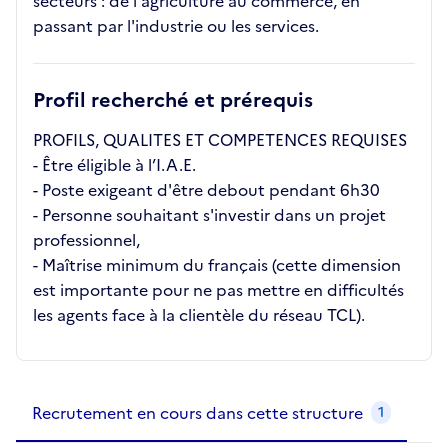
secteurs : de l'agriculture au commerce, en
passant par l'industrie ou les services.
Profil recherché et prérequis
PROFILS, QUALITES ET COMPETENCES REQUISES
- Être éligible à l’I.A.E.
- Poste exigeant d'être debout pendant 6h30
- Personne souhaitant s'investir dans un projet
professionnel,
- Maîtrise minimum du français (cette dimension
est importante pour ne pas mettre en difficultés
les agents face à la clientèle du réseau TCL).
Recrutements de la structure
slide
1
of 1
Recrutement en cours dans cette structure
1