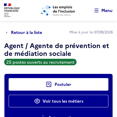
Retour au début de la page
Panneau de gestion des cookies
Aller au menu principal
Aller au contenu principal
Menu
Retour à la liste
Mise à jour le 07/08/2026
Agent / Agente de prévention et
de médiation sociale
25 postes ouverts au recrutement
Actions rapides
Postuler
Voir tous les métiers