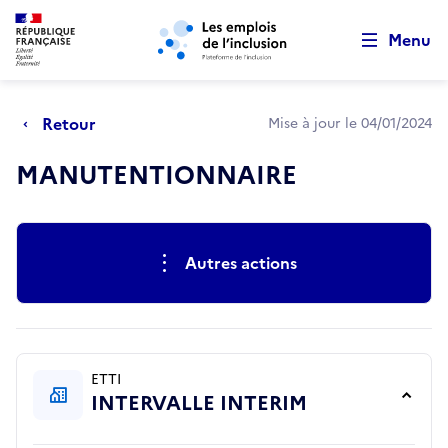
Retour au début de la page
Panneau de gestion des cookies
Aller au menu principal
Aller au contenu principal
Menu
Retour
Mise à jour le 04/01/2024
MANUTENTIONNAIRE
Actions rapides
Autres actions
ETTI
INTERVALLE INTERIM