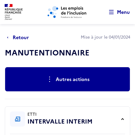
Retour au début de la page
Panneau de gestion des cookies
Aller au menu principal
Aller au contenu principal
Menu
Retour
Mise à jour le 04/01/2024
MANUTENTIONNAIRE
Actions rapides
Autres actions
ETTI
INTERVALLE INTERIM