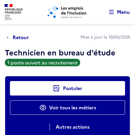
Retour au début de la page
Panneau de gestion des cookies
Aller au menu principal
Aller au contenu principal
Menu
Retour
Mise à jour le 19/05/2026
Technicien en bureau d'étude
1 poste ouvert au recrutement
Actions rapides
Postuler
Voir tous les métiers
Autres actions