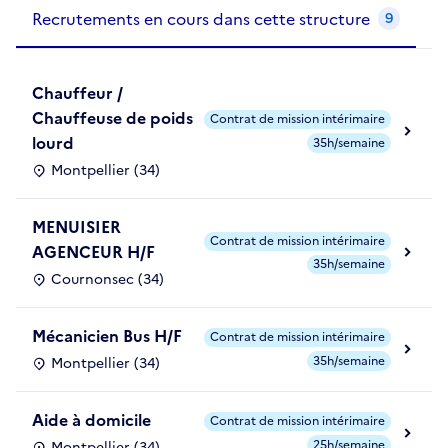
Recrutements de la structure
slide
1
of 1
Recrutements en cours dans cette structure
9
Chauffeur /
Chauffeuse de poids
Contrat de mission intérimaire
lourd
35h/semaine
Montpellier (34)
MENUISIER
Contrat de mission intérimaire
AGENCEUR H/F
35h/semaine
Cournonsec (34)
Mécanicien Bus H/F
Contrat de mission intérimaire
35h/semaine
Montpellier (34)
Aide à domicile
Contrat de mission intérimaire
25h/semaine
Montpellier (34)