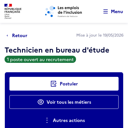
Retour au début de la page
Panneau de gestion des cookies
Aller au menu principal
Aller au contenu principal
Menu
Retour
Mise à jour le 19/05/2026
Technicien en bureau d'étude
1 poste ouvert au recrutement
Actions rapides
Postuler
Voir tous les métiers
Autres actions