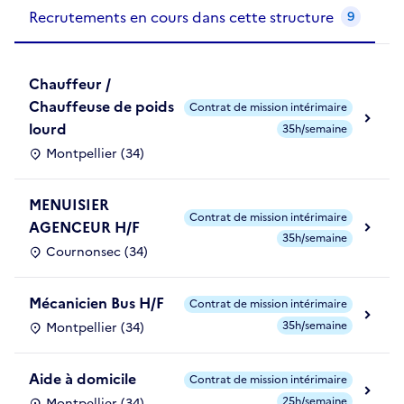
Recrutements de la structure
slide
1
of 1
Recrutements en cours dans cette structure
9
Chauffeur /
Chauffeuse de poids
Contrat de mission intérimaire
lourd
35h/semaine
Montpellier (34)
MENUISIER
Contrat de mission intérimaire
AGENCEUR H/F
35h/semaine
Cournonsec (34)
Mécanicien Bus H/F
Contrat de mission intérimaire
35h/semaine
Montpellier (34)
Aide à domicile
Contrat de mission intérimaire
25h/semaine
Montpellier (34)