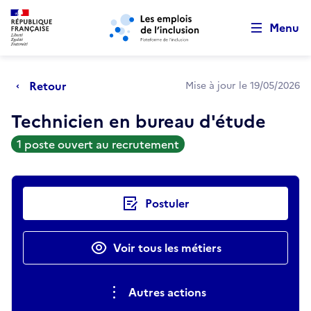
Retour au début de la page
Panneau de gestion des cookies
Aller au menu principal
Aller au contenu principal
Menu
Retour
Mise à jour le 19/05/2026
Technicien en bureau d'étude
1 poste ouvert au recrutement
Actions rapides
Postuler
Voir tous les métiers
Autres actions