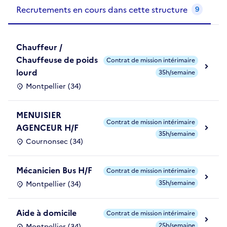
Recrutements de la structure
slide
1
of 1
Recrutements en cours dans cette structure
9
Chauffeur /
Chauffeuse de poids
Contrat de mission intérimaire
lourd
35h/semaine
Montpellier (34)
MENUISIER
Contrat de mission intérimaire
AGENCEUR H/F
35h/semaine
Cournonsec (34)
Mécanicien Bus H/F
Contrat de mission intérimaire
35h/semaine
Montpellier (34)
Aide à domicile
Contrat de mission intérimaire
25h/semaine
Montpellier (34)