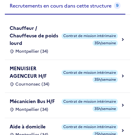
Recrutements de la structure
slide
1
of 1
Recrutements en cours dans cette structure
9
Chauffeur /
Chauffeuse de poids
Contrat de mission intérimaire
lourd
35h/semaine
Montpellier (34)
MENUISIER
Contrat de mission intérimaire
AGENCEUR H/F
35h/semaine
Cournonsec (34)
Mécanicien Bus H/F
Contrat de mission intérimaire
35h/semaine
Montpellier (34)
Aide à domicile
Contrat de mission intérimaire
25h/semaine
Montpellier (34)