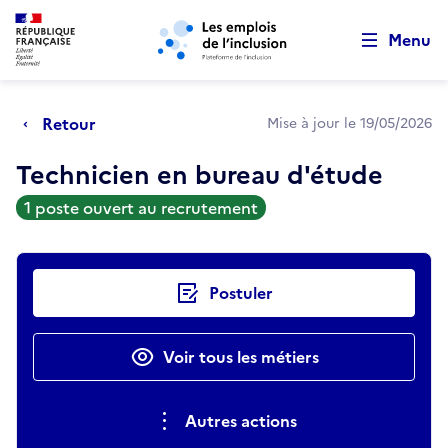
Retour au début de la page
Panneau de gestion des cookies
Aller au menu principal
Aller au contenu principal
Menu
Retour
Mise à jour le 19/05/2026
Technicien en bureau d'étude
1 poste ouvert au recrutement
Actions rapides
Postuler
Voir tous les métiers
Autres actions