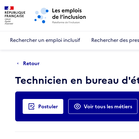
Retour au début de la page
Panneau de gestion des cookies
Aller au menu principal
Aller au contenu principal
Rechercher un emploi inclusif
Rechercher des pres
Retour
Technicien en bureau d'
Actions rapides
Postuler
Voir tous les métiers