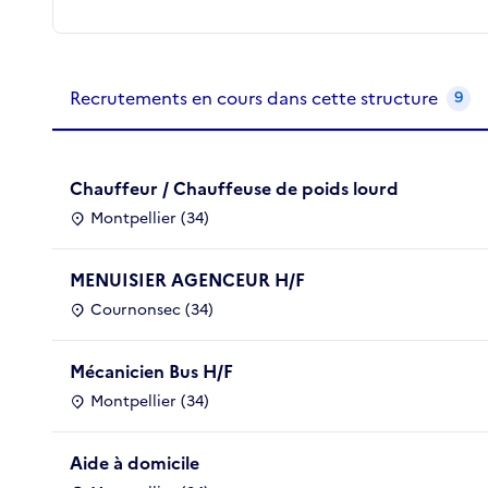
Recrutements de la structure
slide
1
of 1
Recrutements en cours dans cette structure
9
Chauffeur / Chauffeuse de poids lourd
Montpellier (34)
MENUISIER AGENCEUR H/F
Cournonsec (34)
Mécanicien Bus H/F
Montpellier (34)
Aide à domicile