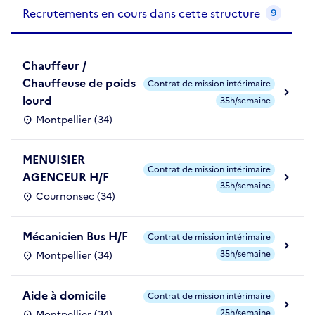
Recrutements de la structure
slide
1
of 1
Recrutements en cours dans cette structure
9
Chauffeur /
Chauffeuse de poids
Contrat de mission intérimaire
lourd
35h/semaine
Montpellier (34)
MENUISIER
Contrat de mission intérimaire
AGENCEUR H/F
35h/semaine
Cournonsec (34)
Mécanicien Bus H/F
Contrat de mission intérimaire
35h/semaine
Montpellier (34)
Aide à domicile
Contrat de mission intérimaire
25h/semaine
Montpellier (34)