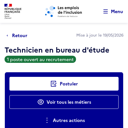
Retour au début de la page
Panneau de gestion des cookies
Aller au menu principal
Aller au contenu principal
Menu
Retour
Mise à jour le 19/05/2026
Technicien en bureau d'étude
1 poste ouvert au recrutement
Actions rapides
Postuler
Voir tous les métiers
Autres actions