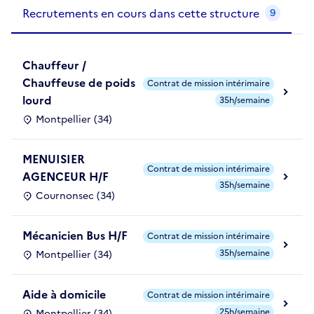
Recrutements de la structure
slide
1
of 1
Recrutements en cours dans cette structure
9
Chauffeur /
Chauffeuse de poids
Contrat de mission intérimaire
lourd
35h/semaine
Montpellier (34)
MENUISIER
Contrat de mission intérimaire
AGENCEUR H/F
35h/semaine
Cournonsec (34)
Mécanicien Bus H/F
Contrat de mission intérimaire
35h/semaine
Montpellier (34)
Aide à domicile
Contrat de mission intérimaire
25h/semaine
Montpellier (34)