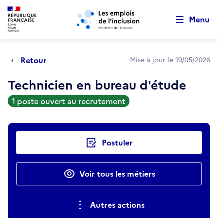
Retour au début de la page
Panneau de gestion des cookies
Aller au menu principal
Aller au contenu principal
Menu
Retour
Mise à jour le 19/05/2026
Technicien en bureau d'étude
1 poste ouvert au recrutement
Actions rapides
Postuler
Voir tous les métiers
Autres actions