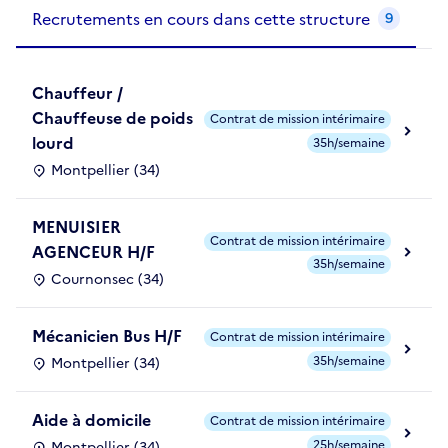
Recrutements de la structure
slide
1
of 1
Recrutements en cours dans cette structure
9
Chauffeur /
Chauffeuse de poids
Contrat de mission intérimaire
lourd
35h/semaine
Montpellier (34)
MENUISIER
Contrat de mission intérimaire
AGENCEUR H/F
35h/semaine
Cournonsec (34)
Mécanicien Bus H/F
Contrat de mission intérimaire
35h/semaine
Montpellier (34)
Aide à domicile
Contrat de mission intérimaire
25h/semaine
Montpellier (34)