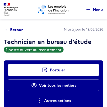
Retour au début de la page
Panneau de gestion des cookies
Aller au menu principal
Aller au contenu principal
Menu
Retour
Mise à jour le 19/05/2026
Technicien en bureau d'étude
1 poste ouvert au recrutement
Actions rapides
Postuler
Voir tous les métiers
Autres actions