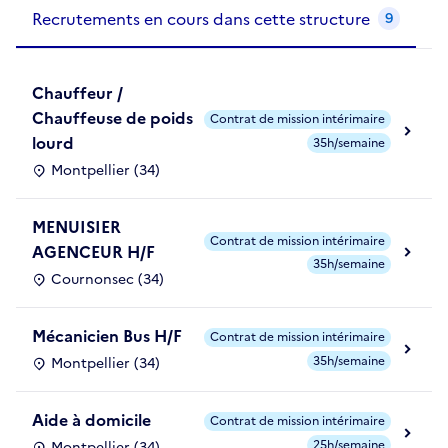
Recrutements de la structure
slide
1
of 1
Recrutements en cours dans cette structure
9
Chauffeur /
Chauffeuse de poids
Contrat de mission intérimaire
lourd
35h/semaine
Montpellier (34)
MENUISIER
Contrat de mission intérimaire
AGENCEUR H/F
35h/semaine
Cournonsec (34)
Mécanicien Bus H/F
Contrat de mission intérimaire
35h/semaine
Montpellier (34)
Aide à domicile
Contrat de mission intérimaire
25h/semaine
Montpellier (34)