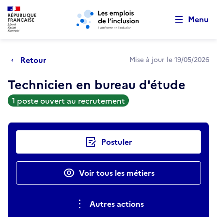
Retour au début de la page
Panneau de gestion des cookies
Aller au menu principal
Aller au contenu principal
Menu
Retour
Mise à jour le 19/05/2026
Technicien en bureau d'étude
1 poste ouvert au recrutement
Actions rapides
Postuler
Voir tous les métiers
Autres actions