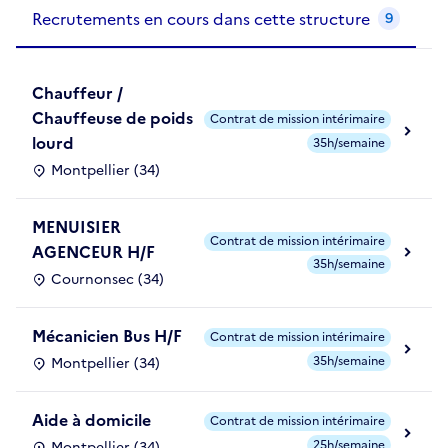
Recrutements de la structure
slide
1
of 1
Recrutements en cours dans cette structure
9
Chauffeur /
Chauffeuse de poids
Contrat de mission intérimaire
lourd
35h/semaine
Montpellier (34)
MENUISIER
Contrat de mission intérimaire
AGENCEUR H/F
35h/semaine
Cournonsec (34)
Mécanicien Bus H/F
Contrat de mission intérimaire
35h/semaine
Montpellier (34)
Aide à domicile
Contrat de mission intérimaire
25h/semaine
Montpellier (34)