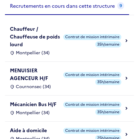
Recrutements de la structure
slide
1
of 1
Recrutements en cours dans cette structure
9
Chauffeur /
Chauffeuse de poids
Contrat de mission intérimaire
lourd
35h/semaine
Montpellier (34)
MENUISIER
Contrat de mission intérimaire
AGENCEUR H/F
35h/semaine
Cournonsec (34)
Mécanicien Bus H/F
Contrat de mission intérimaire
35h/semaine
Montpellier (34)
Aide à domicile
Contrat de mission intérimaire
25h/semaine
Montpellier (34)