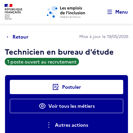
Retour au début de la page
Panneau de gestion des cookies
Aller au menu principal
Aller au contenu principal
Menu
Retour
Mise à jour le 19/05/2026
Technicien en bureau d'étude
1 poste ouvert au recrutement
Actions rapides
Postuler
Voir tous les métiers
Autres actions