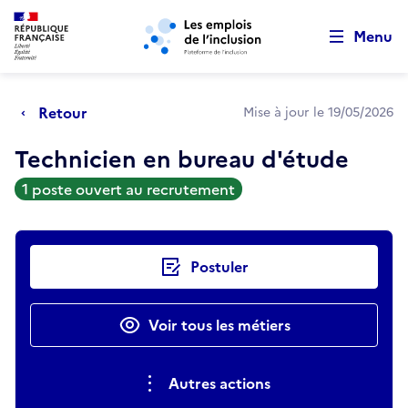
Retour au début de la page
Panneau de gestion des cookies
Aller au menu principal
Aller au contenu principal
Menu
Retour
Mise à jour le 19/05/2026
Technicien en bureau d'étude
1 poste ouvert au recrutement
Actions rapides
Postuler
Voir tous les métiers
Autres actions