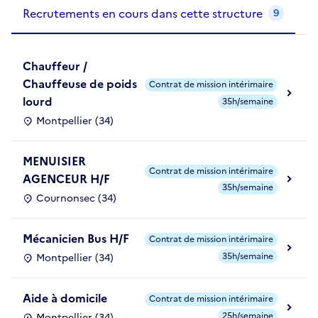
Recrutements de la structure
slide
1
of 1
Recrutements en cours dans cette structure
9
Chauffeur /
Chauffeuse de poids
Contrat de mission intérimaire
lourd
35h/semaine
Montpellier (34)
MENUISIER
Contrat de mission intérimaire
AGENCEUR H/F
35h/semaine
Cournonsec (34)
Mécanicien Bus H/F
Contrat de mission intérimaire
35h/semaine
Montpellier (34)
Aide à domicile
Contrat de mission intérimaire
25h/semaine
Montpellier (34)