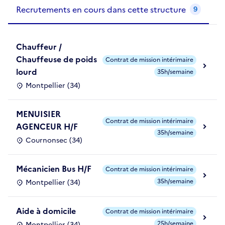
Recrutements de la structure
slide
1
of 1
Recrutements en cours dans cette structure
9
Chauffeur /
Chauffeuse de poids
Contrat de mission intérimaire
lourd
35h/semaine
Montpellier (34)
MENUISIER
Contrat de mission intérimaire
AGENCEUR H/F
35h/semaine
Cournonsec (34)
Mécanicien Bus H/F
Contrat de mission intérimaire
35h/semaine
Montpellier (34)
Aide à domicile
Contrat de mission intérimaire
25h/semaine
Montpellier (34)