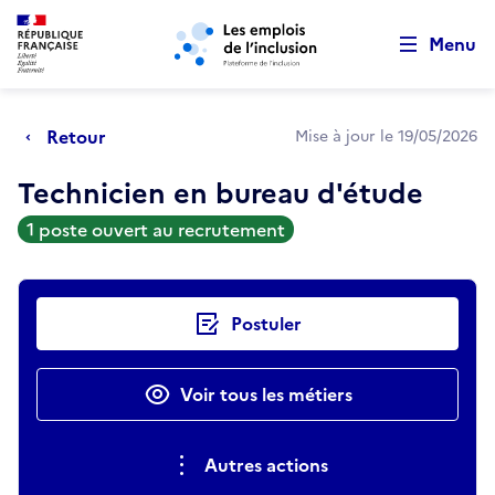
Retour au début de la page
Panneau de gestion des cookies
Aller au menu principal
Aller au contenu principal
Menu
Retour
Mise à jour le 19/05/2026
Technicien en bureau d'étude
1 poste ouvert au recrutement
Actions rapides
Postuler
Voir tous les métiers
Autres actions