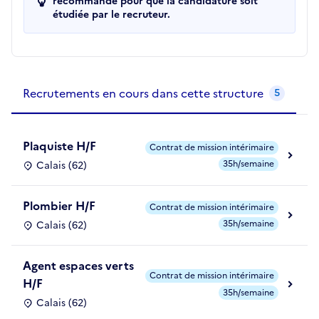
recommandé pour que la candidature soit
étudiée par le recruteur.
Recrutements de la structure
slide
1
of 1
Recrutements en cours dans cette structure
5
Plaquiste H/F
Contrat de mission intérimaire
35h/semaine
Calais (62)
Plombier H/F
Contrat de mission intérimaire
35h/semaine
Calais (62)
Agent espaces verts
Contrat de mission intérimaire
H/F
35h/semaine
Calais (62)