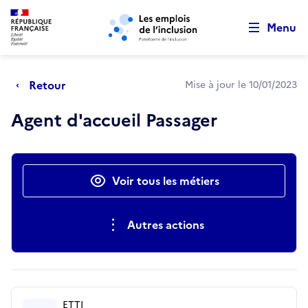
Retour au début de la page
Panneau de gestion des cookies
Aller au menu principal
Aller au contenu principal
Menu
Retour
Mise à jour le 10/01/2023
Agent d'accueil Passager
Actions rapides
Voir tous les métiers
Autres actions
ETTI