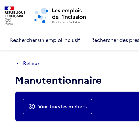
Retour au début de la page
Panneau de gestion des cookies
Aller au menu principal
Aller au contenu principal
Rechercher un emploi inclusif
Rechercher des pres
Retour
Manutentionnaire
Actions rapides
Voir tous les métiers