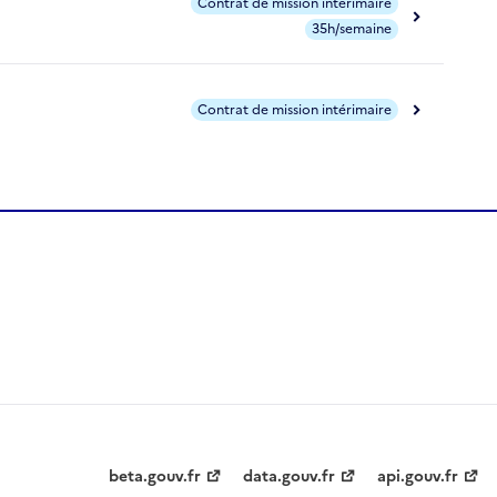
Contrat de mission intérimaire
35h/semaine
Contrat de mission intérimaire
beta.gouv.fr
data.gouv.fr
api.gouv.fr