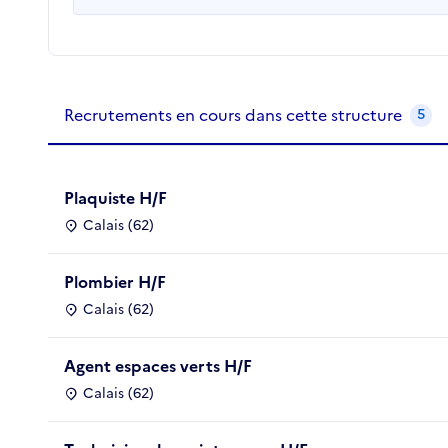
Recrutements de la structure
slide
1
of 1
Recrutements en cours dans cette structure
5
Plaquiste H/F
Calais (62)
Plombier H/F
Calais (62)
Agent espaces verts H/F
Calais (62)