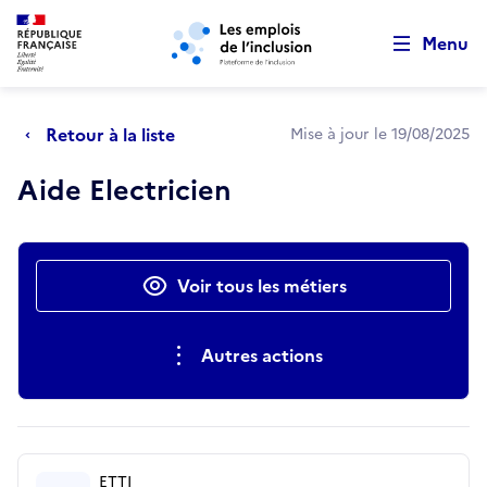
Retour au début de la page
Panneau de gestion des cookies
Aller au menu principal
Aller au contenu principal
Menu
Retour à la liste
Mise à jour le 19/08/2025
Aide Electricien
Actions rapides
Voir tous les métiers
Autres actions
ETTI