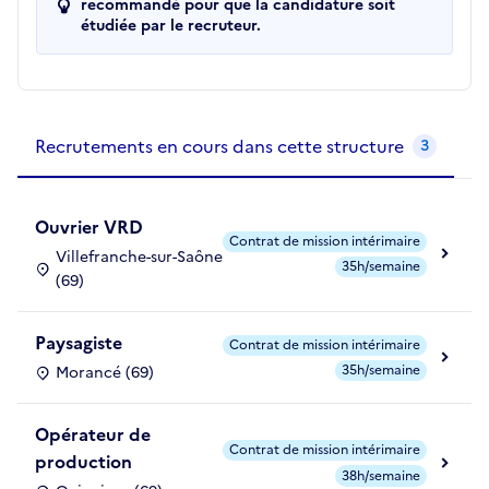
recommandé pour que la candidature soit
étudiée par le recruteur.
Recrutements de la structure
slide
1
of 1
Recrutements en cours dans cette structure
3
Ouvrier VRD
Contrat de mission intérimaire
Villefranche-sur-Saône
35h/semaine
(69)
Paysagiste
Contrat de mission intérimaire
35h/semaine
Morancé (69)
Opérateur de
Contrat de mission intérimaire
production
38h/semaine