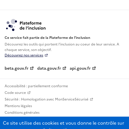
Ce service fait partie de la Plateforme de l’inclusion
Découvrez les outils qui portent l'inclusion au
coeur de leur service. A
chaque service, son objectif.
Découvrez nos services
beta.gouv.fr
data.gouv.fr
api.gouv.fr
Accessibilité : partiellement conforme
Code source
Sécurité : Homologation avec MonServiceSécurisé
Mentions légales
Conditions générales
Confidentialité
Ce site utilise des cookies et vous donne le contrôle sur
Statistiques, lexiques et indicateurs