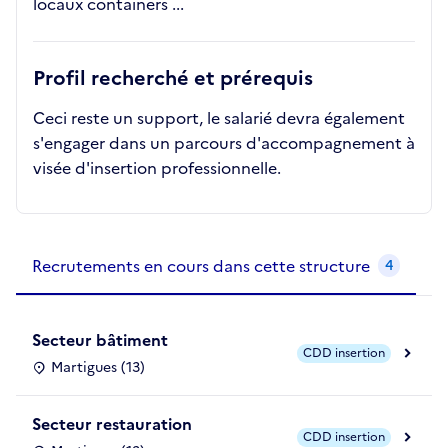
locaux containers ...
Profil recherché et prérequis
Ceci reste un support, le salarié devra également
s'engager dans un parcours d'accompagnement à
visée d'insertion professionnelle.
Recrutements de la structure
slide
1
of 1
Recrutements en cours dans cette structure
4
Secteur bâtiment
CDD insertion
Martigues (13)
Secteur restauration
CDD insertion