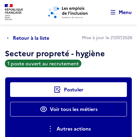
Retour au début de la page
Panneau de gestion des cookies
Aller au menu principal
Aller au contenu principal
Menu
Retour à la liste
Mise à jour le 21/07/2026
Secteur propreté - hygiène
1 poste ouvert au recrutement
Actions rapides
Postuler
Voir tous les métiers
Autres actions