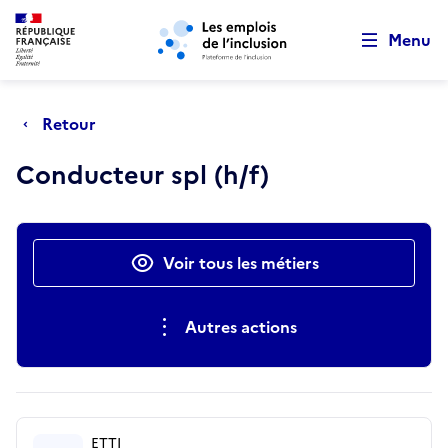
Retour au début de la page
Panneau de gestion des cookies
Aller au menu principal
Aller au contenu principal
Menu
Retour
Conducteur spl (h/f)
Actions rapides
Voir tous les métiers
Autres actions
ETTI