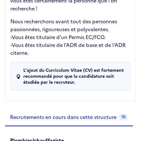
vous êtes certainement la personne que l'on
recherche !
Nous recherchons avant tout des personnes
passionnées, rigoureuses et polyvalentes.
-Vous êtes titulaire d’un Permis EC/FCO.
-Vous êtes titulaire de l’ADR de base et de l’ADR
citerne.
L'ajout du Curriculum Vitae (CV) est fortement
recommandé pour que la candidature soit
étudiée par le recruteur.
Recrutements de la structure
slide
1
of 1
Recrutements en cours dans cette structure
16
Plombier/chauffagiste