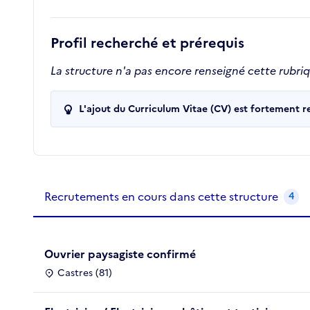
Profil recherché et prérequis
La structure n'a pas encore renseigné cette rubri
L'ajout du Curriculum Vitae (CV) est fortement 
Recrutements de la structure
slide
1
of 1
Recrutements en cours dans cette structure
4
Ouvrier paysagiste confirmé
Castres (81)