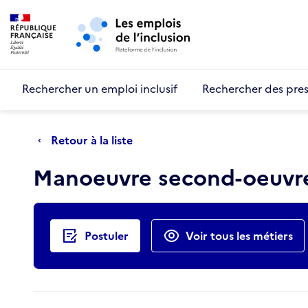
Retour au début de la page
Panneau de gestion des cookies
Aller au menu principal
Aller au contenu principal
Rechercher un emploi inclusif
Rechercher des pres
Retour à la liste
Manoeuvre second-oeuv
Actions rapides
Postuler
Voir tous les métiers