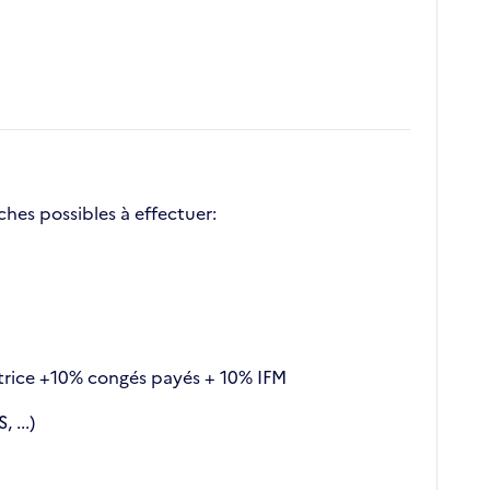
aches possibles à effectuer:
satrice +10% congés payés + 10% IFM
...)