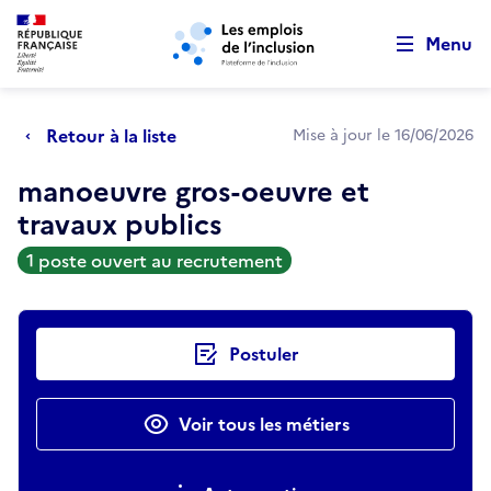
Retour au début de la page
Panneau de gestion des cookies
Aller au menu principal
Aller au contenu principal
Menu
Retour à la liste
Mise à jour le 16/06/2026
manoeuvre gros-oeuvre et
travaux publics
1 poste ouvert au recrutement
Actions rapides
Postuler
Voir tous les métiers