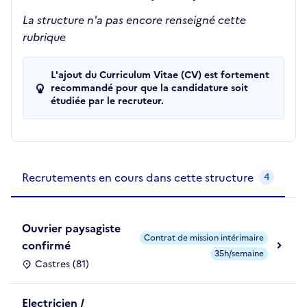
La structure n'a pas encore renseigné cette
rubrique
L'ajout du Curriculum Vitae (CV) est fortement
recommandé pour que la candidature soit
étudiée par le recruteur.
Recrutements de la structure
slide
1
of 1
Recrutements en cours dans cette structure
4
Ouvrier paysagiste
Contrat de mission intérimaire
confirmé
35h/semaine
Castres (81)
Electricien /