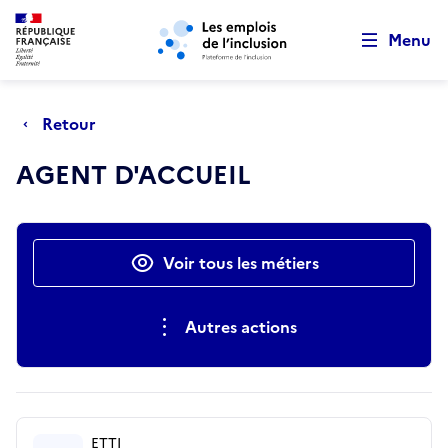
Retour au début de la page
Panneau de gestion des cookies
Aller au menu principal
Aller au contenu principal
Menu
Retour
AGENT D'ACCUEIL
Actions rapides
Voir tous les métiers
Autres actions
ETTI