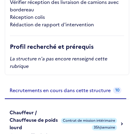
Vérifier réception des livraison de camions avec
bordereau
Réception colis
Rédaction de rapport d'intervention
Profil recherché et prérequis
La structure n'a pas encore renseigné cette
rubrique
Recrutements de la structure
slide
1
of 1
Recrutements en cours dans cette structure
10
Chauffeur /
Chauffeuse de poids
Contrat de mission intérimaire
lourd
35h/semaine