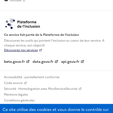
Youtube
Ce service fait partie de la Plateforme de l’inclusion
Découvrez les outils qui portent l'inclusion au
coeur de leur service. A
chaque service, son objectif.
Découvrez nos services
beta.gouv.fr
data.gouv.fr
api.gouv.fr
Accessibilité : partiellement conforme
Code source
Sécurité : Homologation avec MonServiceSécurisé
Mentions légales
Conditions générales
Confidentialité
Ce site utilise des cookies et vous donne le contrôle sur
Statistiques, lexiques et indicateurs