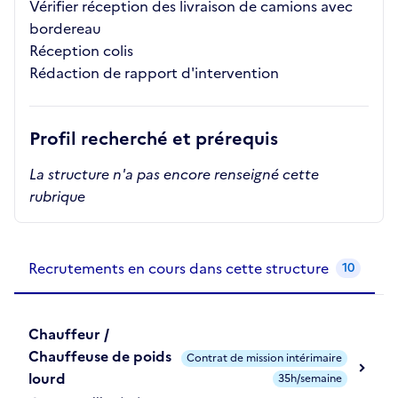
Vérifier réception des livraison de camions avec
bordereau
Réception colis
Rédaction de rapport d'intervention
Profil recherché et prérequis
La structure n'a pas encore renseigné cette
rubrique
Recrutements de la structure
slide
1
of 1
Recrutements en cours dans cette structure
10
Chauffeur /
Chauffeuse de poids
Contrat de mission intérimaire
lourd
35h/semaine