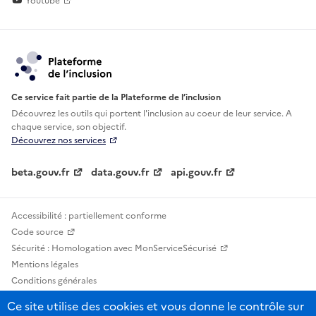
Youtube
Ce service fait partie de la Plateforme de l’inclusion
Découvrez les outils qui portent l'inclusion au
coeur de leur service. A
chaque service, son objectif.
Découvrez nos services
beta.gouv.fr
data.gouv.fr
api.gouv.fr
Accessibilité : partiellement conforme
Code source
Sécurité : Homologation avec MonServiceSécurisé
Mentions légales
Conditions générales
Confidentialité
Ce site utilise des cookies et vous donne le contrôle sur
Statistiques, lexiques et indicateurs