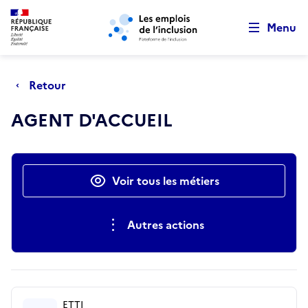
Retour au début de la page
Panneau de gestion des cookies
Aller au menu principal
Aller au contenu principal
Menu
Retour
AGENT D'ACCUEIL
Actions rapides
Voir tous les métiers
Autres actions
ETTI