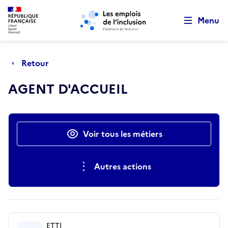
Retour au début de la page
Panneau de gestion des cookies
Aller au menu principal
Aller au contenu principal
Menu
Retour
AGENT D'ACCUEIL
Actions rapides
Voir tous les métiers
Autres actions
ETTI