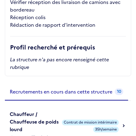
Vérifier réception des livraison de camions avec
bordereau
Réception colis
Rédaction de rapport d'intervention
Profil recherché et prérequis
La structure n'a pas encore renseigné cette
rubrique
Recrutements de la structure
slide
1
of 1
Recrutements en cours dans cette structure
10
Chauffeur /
Chauffeuse de poids
Contrat de mission intérimaire
lourd
35h/semaine