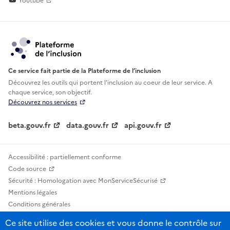
Youtube
Ce service fait partie de la Plateforme de l’inclusion
Découvrez les outils qui portent l'inclusion au
coeur de leur service. A
chaque service, son objectif.
Découvrez nos services
beta.gouv.fr
data.gouv.fr
api.gouv.fr
Accessibilité : partiellement conforme
Code source
Sécurité : Homologation avec MonServiceSécurisé
Mentions légales
Conditions générales
Confidentialité
Ce site utilise des cookies et vous donne le contrôle sur
Statistiques, lexiques et indicateurs