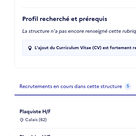
Profil recherché et prérequis
La structure n'a pas encore renseigné cette rubri
L'ajout du Curriculum Vitae (CV) est fortement 
Recrutements de la structure
slide
1
of 1
Recrutements en cours dans cette structure
5
Plaquiste H/F
Calais (62)