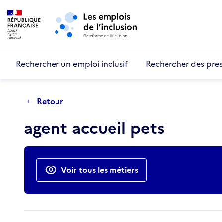
Retour au début de la page
Panneau de gestion des cookies
Aller au menu principal
Aller au contenu principal
Rechercher un emploi inclusif
Rechercher des pres
Retour
agent accueil pets
Actions rapides
Voir tous les métiers